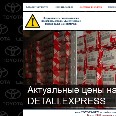
Каталог запчастей
Послать запрос
Доставка и оплата
Преим
Затрудняетесь самостоятельно
подобрать деталь? Жмите сюда!!!
Всегда рады Вам помочь!!!
www.TOYOTA-OEM.ru
любые запас
Более 10000 позиций в 