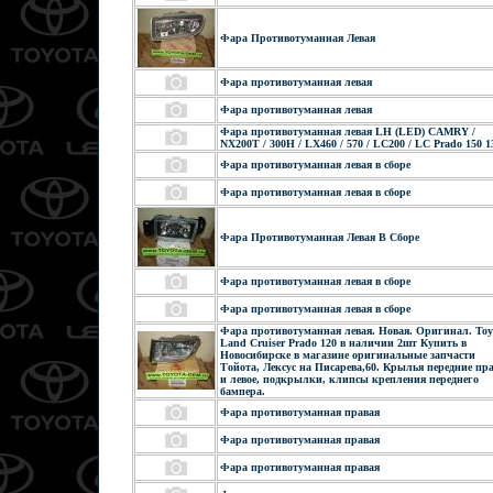
Фара Противотуманная Левая
Фара противотуманная левая
Фара противотуманная левая
Фара противотуманная левая LH (LED) CAMRY /
NX200T / 300H / LX460 / 570 / LC200 / LC Prado 150 1
Фара противотуманная левая в сборе
Фара противотуманная левая в сборе
Фара Противотуманная Левая В Сборе
Фара противотуманная левая в сборе
Фара противотуманная левая в сборе
Фара противотуманная левая. Новая. Оригинал. Toy
Land Cruiser Prado 120 в наличии 2шт Купить в
Новосибирске в магазине оригинальные запчасти
Тойота, Лексус на Писарева,60. Крылья передние пр
и левое, подкрылки, клипсы крепления переднего
бампера.
Фара противотуманная правая
Фара противотуманная правая
Фара противотуманная правая