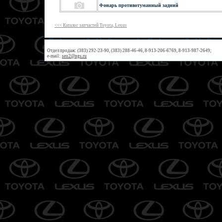
Фонарь противотуманный задний
<<< Каталог запчастей Toyota, Lexus
Отдел продаж: (383) 292-23-90, (383) 288-46-46, 8-913-206-6769, 8-913-987-2649;
e-mail:
seo2@ngs.ru