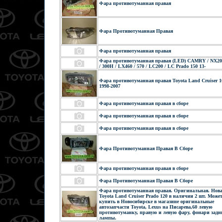
Фара противотуманная правая
Фара Противотуманная Правая
Фара противотуманная правая
Фара противотуманная правая (LED) CAMRY / NX2
/ 300H / LX460 / 570 / LC200 / LC Prado 150 13-
Фара противотуманная правая Toyota Land Cruiser 1
1998-2007
Фара противотуманная правая в сборе
Фара противотуманная правая в сборе
Фара противотуманная правая в сборе
Фара Противотуманная Правая В Сборе
Фара противотуманная правая в сборе
Фара Противотуманная Правая В Сборе
Фара противотуманная правая. Оригинальная. Нова
Toyota Land Cruiser Prado 120 в наличии 2 шт. Може
купить в Новосибирске в магазине оригинальные
автозапчасти Toyota, Lexus на Писарева,60 левую
противотуманку, правую и левую фару, фонари задн
лампы.