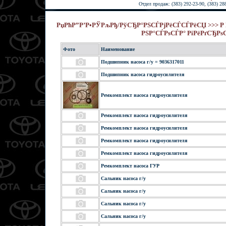
Отдел продаж: (383) 292-23-90, (383) 28
РџРћР”Р’Р•РЎРљРђ/РўСЂР°РЅСЃРјРёСЃСЃРёСЏ >>> Р Рµ
РЅР°СЃРѕСЃР° РіРёРґСЂРѕ
Фото
Наименование
Подшипник насоса г/у = 9036317011
Подшипник насоса гидроусилителя
Ремкомплект насоса гидроусилителя
Ремкомплект насоса гидроусилителя
Ремкомплект насоса гидроусилителя
Ремкомплект насоса гидроусилителя
Ремкомплект насоса гидроусилителя
Ремкомплект насоса ГУР
Сальник насоса г/у
Сальник насоса г/у
Сальник насоса г/у
Сальник насоса г/у