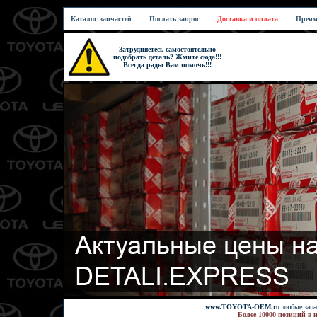
Каталог запчастей
Послать запрос
Доставка и оплата
Преим
Затрудняетесь самостоятельно
подобрать деталь? Жмите сюда!!!
Всегда рады Вам помочь!!!
www.TOYOTA-OEM.ru
любые запас
Более 10000 позиций в 