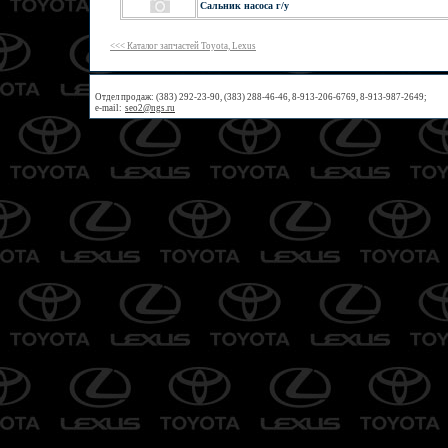
Сальник насоса г/у
<<< Каталог запчастей Toyota, Lexus
Отдел продаж: (383) 292-23-90, (383) 288-46-46, 8-913-206-6769, 8-913-987-2649;
e-mail:
seo2@ngs.ru