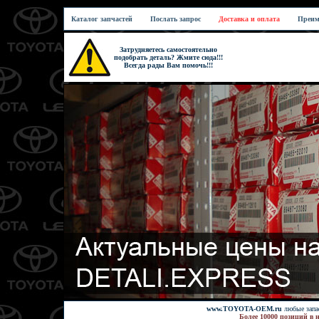
Каталог запчастей
Послать запрос
Доставка и оплата
Преим
Затрудняетесь самостоятельно
подобрать деталь? Жмите сюда!!!
Всегда рады Вам помочь!!!
www.TOYOTA-OEM.ru
любые запас
Более 10000 позиций в 