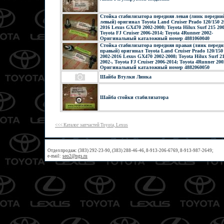
Стойка стабилизатора передняя левая (линк передни
левый) оригинал Toyota Land Cruiser Prado 120/150 2
2016 Lexus GX470 2002-2008; Toyota Hilux Surf 215 200
Toyota FJ Cruiser 2006-2014; Toyota 4Runner 2002-
Оригинальный каталожный номер 4881060040
Стойка стабилизатора передняя правая (линк перед
правый) оригинал Toyota Land Cruiser Prado 120/150
2002-2016 Lexus GX470 2002-2008; Toyota Hilux Surf 2
2002-, Toyota FJ Cruiser 2006-2014; Toyota 4Runner 200
Оригинальный каталожный номер 4882060050
Шайба Втулки Линка
Шайба стойки стабилизатора
<<< Каталог запчастей Toyota, Lexus
Отдел продаж: (383) 292-23-90, (383) 288-46-46, 8-913-206-6769, 8-913-987-2649;
e-mail:
seo2@ngs.ru