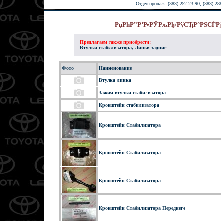
Отдел продаж: (383) 292-23-90, (383) 28
РџРћР”Р’Р•РЎРљРђ/РўСЂР°РЅСЃРј
Предлагаем также приобрести:
Втулки стабилизатора
,
Линки задние
Фото
Наименование
Втулка линка
Зажим втулки стабилизатора
Кронштейн стабилизатора
Кронштейн Стабилизатора
Кронштейн Стабилизатора
Кронштейн Стабилизатора
Кронштейн Стабилизатора Переднего