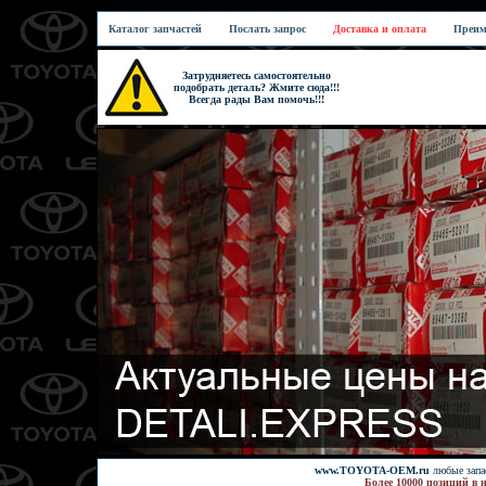
Каталог запчастей
Послать запрос
Доставка и оплата
Преим
Затрудняетесь самостоятельно
подобрать деталь? Жмите сюда!!!
Всегда рады Вам помочь!!!
www.TOYOTA-OEM.ru
любые запас
Более 10000 позиций в 