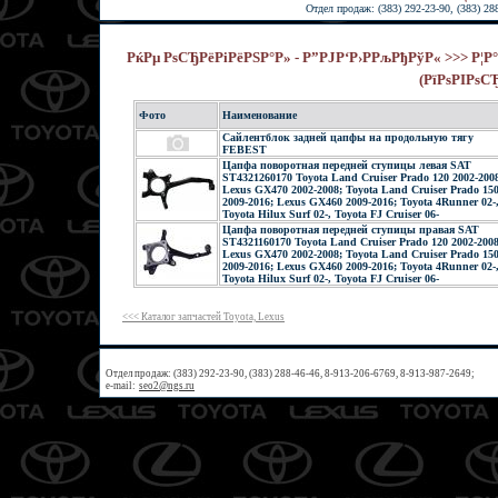
Отдел продаж: (383) 292-23-90, (383) 28
РќРµ РѕСЂРёРіРёРЅР°Р» - Р”РЈР‘Р›РРљРђРўР« >>> Р
(РїРѕРІРѕС
Фото
Наименование
Сайлентблок задней цапфы на продольную тягу
FEBEST
Цапфа поворотная передней ступицы левая SAT
ST4321260170 Toyota Land Cruiser Prado 120 2002-200
Lexus GX470 2002-2008; Toyota Land Cruiser Prado 15
2009-2016; Lexus GX460 2009-2016; Toyota 4Runner 02-
Toyota Hilux Surf 02-, Toyota FJ Cruiser 06-
Цапфа поворотная передней ступицы правая SAT
ST4321160170 Toyota Land Cruiser Prado 120 2002-2008
Lexus GX470 2002-2008; Toyota Land Cruiser Prado 15
2009-2016; Lexus GX460 2009-2016; Toyota 4Runner 02-
Toyota Hilux Surf 02-, Toyota FJ Cruiser 06-
<<< Каталог запчастей Toyota, Lexus
Отдел продаж: (383) 292-23-90, (383) 288-46-46, 8-913-206-6769, 8-913-987-2649;
e-mail:
seo2@ngs.ru