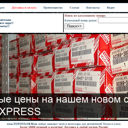
прос
Доставка и оплата
Преимущества
Статьи
Контакты
Видео
Поиск по кaталожному номеру
оятельно
Каталожный номер детали:
те сюда!!!
мочь!!!
www.TOYOTA-OEM.ru
любые запасные части и аксессуары для автомобилей Toyota и Lexus.
Более 10000 позиций в наличии! Доставка в любой регион России!