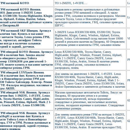
 ГРМ натяжной KOYO
TO 1-2MZFE, 1-4VZFE....
L
 ГРМ натяжной KOYO Япония.
Отправляем в регионы оригинальные и дубликатные
031 Двигатели 1-3MZFE Lexus
ролики ремня ГРМ натяжной и обводной. А также
; ES300/330; Toyota Highlander, Kluger,
ремень ГРМ, сальники коленвала и распредвала. Магазин
L
 Alphard, Estima, Harrier, Solara.
запчасти Toyota, Lexus в Новосибирске предлагает
онский качественный дубликат купить
прокладки крышки клапанов, ГБЦ, сальники приводов,
е Писарева,60
ШРУС.
ГРМ натяжной SKF Швеция. Артикул
1-3MZFE Lexus RX300/330/400h; ES300/330; Toyota
аличии 1шт. Купить в магазине
Highlander, Kluger, Camry, Windom, Alphard, Estima,
запчасти Toyota, Lexus ремень ГРМ,
Harrier, Solara. Собственный склад магазин более 10000
V
ю, термостат, антифриз Тойота
деталей в реальном наличии на Писарева, 60 Отправляем
же всегда в наличии сальники
в регионы ремни и комплекты ГРМ, сальники помпы
едний и задний, датчики.
 ГРМ обводной KOYO Япония. Артикул
Lexus RX300/330/400h, Toyota Harrier, Camry,
D в наличии 8шт. Замена аналог
HighLander, Kluger, Windom, Pronard, Estima, Alphard,
о обводного ролика Тойота
Mark 2 1-2MZFE, Camry Gracia 2MZFE, Lexus
P
мер 1350362030 для двигателей 1-
ES300/330, Solara, Avalon, Sienna В наличии ремень
FE можете купить в магазине запчасти
ГРМ, обводной ролик, сальники коленвала и
осибирске ремень ГРМ.
распредвала, помпа.
ГРМ обводной LYNXauto Япония.
Для замены на двигателях 1-3MZFE, 1-4VZFE. Lexus
36 в наличии 4шт. Купить в магазине
RX300/330/400h, Toyota Harrier, Camry, HighLander,
ус в Новосибирске ремни ГРМ для
Kluger, Windom, Pronard, Estima, Alphard, Mark 2 1-
P
/330 Тойота Хайлендер, Клюгер. Ремни
2MZFE, Camry Gracia 2MZFE, Lexus ES300/330, Solara,
 ГУР. Фильтры воздушные, масляные и
Avalon Оригинальные и заменители дубликаты в наличии
ьтры АКПП.
ГРМ обводной NSK Япония. Артикул
Магазин оригинальные автозапчасти Тойота, Лексус на
личии 8шт. 1-3MZFE, 1-4VZFE. Lexus
Писарева, 60 предлагаем оптом и в розницу
h, Toyota Harrier, Camry, HighLander,
ремкомплекты двигателей, кольца поршневые
6
m, Pronard, Estima, Alphard, Mark 2 1-
стандартные и ремонтные, маслосъемные колпачки,
 Gracia 2MZFE, Lexus ES300/330,
шатуны, вкладыши коренные и шатунные. Стандартные
и ремонтные размеры.
ГРМ обводной NSK Япония. Артикул
Для замены комплекта ремня ГРМ на моторах 1-3MZFE,
a18cg01 в наличии 4шт Купить в
1-4VZFE. Lexus RX300/330/400h, Toyota Harrier, Camry,
асти Тойота Lexus в Новосибирске
HighLander, Kluger, Windom, Pronard, Estima, Alphard,
6
тора, ГУР и ГРМ. Ролики натяжные и
Mark 2 1-2MZFE, Camry Gracia 2MZFE, Lexus
дшипники передней, задней ступицы.
ES300/330, Solara, Avalon. В наличии прокладки ГБЦ.
еднего привода