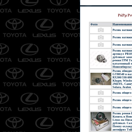
РќРµ Рѕ
Фото
Наименовани
Ролик натяжи
Ролик натяжн
Ролик натяжн
Ролик натяжн
артикул PB10
дубликат зам
ремня ГРМ То
каталожный н
Новосибирске 
Ролик обводн
GT80540 в на
RX300/330/400
Kluger, Windo
2MZFE, Camry
Solara, Avalon
Ролик общег
Ролик общег
Ролик общег
Ролик ремня
Купить в Ново
Lexus на Пис
дубликат. Сал
Помпу охлажде
антифриз Той