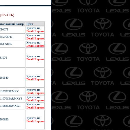
‚РµР»СЊ)
аталожный номер
Цена
Купить на
HT0075
Detali.Express
Купить на
1872AZFE
Detali.Express
Купить на
187GSU45
Detali.Express
Купить на
B1076
Detali.Express
Купить на
T80540
Detali.Express
Купить на
U107029RMXY
Detali.Express
Купить на
U107013ARMXY3
Detali.Express
Купить на
U108813RMXW1
Detali.Express
Купить на
T60620
Detali.Express