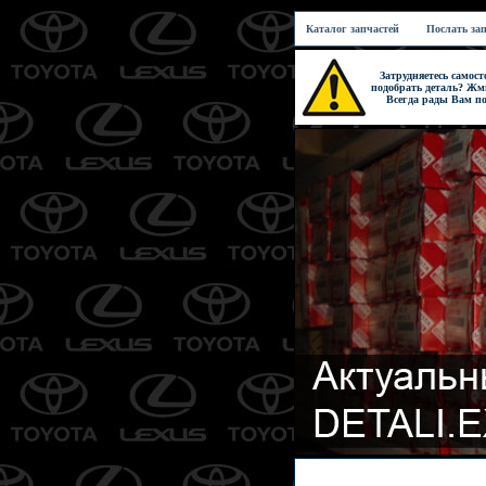
Каталог запчастей
Послать за
Затрудняетесь самост
подобрать деталь? Жми
Всегда рады Вам по