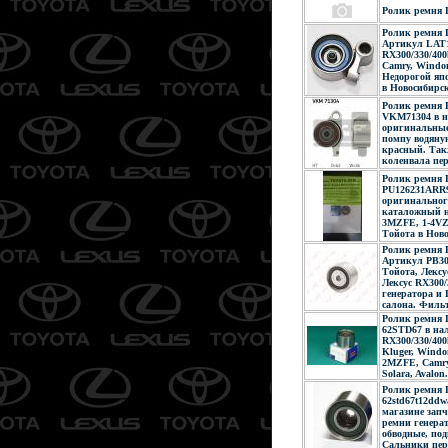
Ролик ремня
Ролик ремня
Артикул LAT1
RX300/330/400h
Camry, Windom,
Недорогой яп
в Новосибирск
Ролик ремня 
VKM71304 в н
оригинальные 
помпу водяну
красный. Так
коленвала пер
Ролик ремня
PU126231ARR9
оригинальног
каталожный но
3MZFE, 1-4VZ
Тойота в Нов
Ролик ремня 
Артикул PB30
Тойота, Лекс
Лексус RX300
генератора и
салона. Фил
Ролик ремня 
62STD67 в на
RX300/330/400
Kluger, Windo
2MZFE, Camry
Solara, Avalon.
Ролик ремня 
62std67t12ddw
магазине запч
ремни генера
обводные, по
Сальники пер