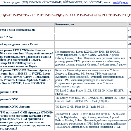
Отдел продаж: (383) 292-23-90, (383) 288-46-46, 8-913-206-6769, 8-913-987-2649; e-mail:
seo2@ngs.ru
СЂРёРіРёРЅР°Р» - Р”РЈР‘Р›РРљРђРўР« >>> Р РѕР»РёРєРё(РІ РґРІРёРіР°С
е
Комментарии
К
теля ремня генератора JD
J
ой 1-2 AZ
0
ой приводного ремня Febest
0
ой ремня ГРМ LYNXauto Япония
Применяемость: Lexus RX300/330/400h; ES300/330;
76 в наличии 2шт. Недорогой японский
Toyota Highlander, Kluger, Camry, Windom, Alphard,
ена оригинального натяжного ролика
Estima, Harrier, Solara. Отправляем в регионы оптом и в
P
йота для двигателей 1-3MZFE
розницу ремни ГРМ, ролики натяжные и обводные,
омер 1350520030 купить в
датчики расхода воздуха Наличный и безналичный расчет
в магазине запчасти Toyota.
ой ремня ГРМ GMB Япония. Артикул
Купить в Новосибирске в магазине запчасти Тойота,
личии 4шт. 1-3MZFE, 1-4VZFE. Lexus
Лексус на Писарева, 60. Ремень ГРМ оригинал и
h, Toyota Harrier, Camry, HighLander,
дубликат. Ролик обводной, натяжной, гидронатяжитель
G
m, Pronard, Estima, Alphard, Mark 2 1-
ремня ГРМ, сальники распредвала и коленвала
 Gracia 2MZFE, Lexus ES300/330,
Отправляем в регионы запасные части Тойота с
собственного склада
TO Land Cruiser Prado I [1GR-FE] 02-09, Hilux III [2TR-
о ремня KOYO
P
FE] 05-....
TO Camry V30/40/50 06-, Crown 03-08, Harrier 06-, Land
о ремня KOYO
P
Cruiser Prado J120/150 02-, RAV4 (A30) 05-....
о ремня KOYO Япония
TO Echo 03-05, Platz 99-05, Yaris 99-05....
P
 ГРМ натяжной GMB Артикул GT60620.
Двигатели 1-3MZFE Lexus RX300/330/400h; ES300/330;
сибирске в магазине запчасти Toyota,
Toyota Highlander, Kluger, Camry, Windom, Alphard,
арева,60 ремень ГРМ оригинал и
Estima, Harrier, Solara. Дешевый дубликат оригинального
G
ьники распредвала и коленвала.
натяжного ролика ремня ГРМ Тойота каталожный номер
ния двигателя, радиатор, термостат,
1350520030 Отправляем в регионы комплекты ГРМ.
ота красный