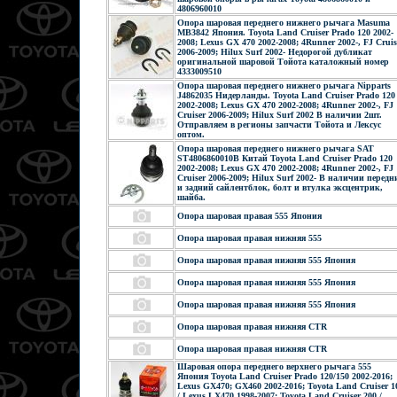
4806960010
Опора шаровая переднего нижнего рычага Masuma
MB3842 Япония. Toyota Land Cruiser Prado 120 2002-
2008; Lexus GX 470 2002-2008; 4Runner 2002-, FJ Cruis
2006-2009; Hilux Surf 2002- Недорогой дубликат
оригинальной шаровой Тойота каталожный номер
4333009510
Опора шаровая переднего нижнего рычага Nipparts
J4862035 Нидерланды. Toyota Land Cruiser Prado 120
2002-2008; Lexus GX 470 2002-2008; 4Runner 2002-, FJ
Cruiser 2006-2009; Hilux Surf 2002 В наличии 2шт.
Отправляем в регионы запчасти Тойота и Лексус
оптом.
Опора шаровая переднего нижнего рычага SAT
ST4806860010B Китай Toyota Land Cruiser Prado 120
2002-2008; Lexus GX 470 2002-2008; 4Runner 2002-, FJ
Cruiser 2006-2009; Hilux Surf 2002- В наличии передн
и задний сайлентблок, болт и втулка эксцентрик,
шайба.
Опора шаровая правая 555 Япония
Опора шаровая правая нижняя 555
Опора шаровая правая нижняя 555 Япония
Опора шаровая правая нижняя 555 Япония
Опора шаровая правая нижняя 555 Япония
Опора шаровая правая нижняя CTR
Опора шаровая правая нижняя CTR
Шаровая опора переднего верхнего рычага 555
Япония Toyota Land Cruiser Prado 120/150 2002-2016;
Lexus GX470; GX460 2002-2016; Toyota Land Cruiser 1
/ Lexus LX470 1998-2007; Toyota Land Cruiser 200 /