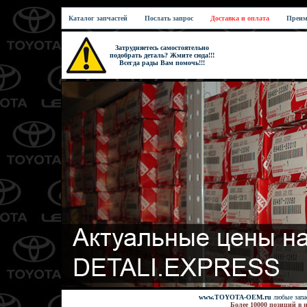
Каталог запчастей
Послать запрос
Доставка и оплата
Преим
Затрудняетесь самостоятельно
подобрать деталь? Жмите сюда!!!
Всегда рады Вам помочь!!!
www.TOYOTA-OEM.ru
любые запас
Более 10000 позиций в 