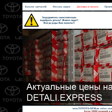
Каталог запчастей
Послать запрос
Доставка и оплата
Преим
Затрудняетесь самостоятельно
подобрать деталь? Жмите сюда!!!
Всегда рады Вам помочь!!!
www.TOYOTA-OEM.ru
любые запас
Более 10000 позиций в 