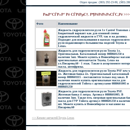
Отдел продаж: (383) 292-23-90, (383) 28
РњР°СЃР»Р° Рё СЃРїРµС†. Р¶РёРґРєРѕСЃС‚Рё >
Фото
Наименование
Жидкость гидроусилителя руля 1л Castrol Transmax 
Бюджетный вариант как для сезонной смены
гидравлической жидкости в ГУР, так и на доливку.
Подходит для использования в насосах гидроусилите
руля подавляющего большинства моделей Toyota и
Lexus.
Жидкость для гидроусилителя руля Toyota 1л.
Оригинальная. Каталожный номер 0888681250 в
наличии 5шт. Можете купить в Новосибирске магази
оригинальные автозапчасти Toyota, Lexus на
ул.Писарева,60 - 1 этаж. Также в ассортименте мото
масла, антифризы.
Жидкость для гидроусилителя руля Toyota PSF new-
4л. Жестяная банка 4л. Оригинальный каталожный
номер 0888601115 - поставляется только под заказ. В
наличии можете купить оригинальные масла для
гидроусилителей Тойота с артикулами 0888601005 и
0888681250
Жидкость для гидроусилителя руля Toyota PSF.
Железная банка 4 литра. Артикул 0888601005. В
наличии 3шт. Также есть литровая оригинальная ба
масла для ГУР Тойота артикул 0888681250 в наличи
шт. Можете купить в Новосибирске в магазине на
Писарева,60
<<< Каталог запчастей Toyota, Lexus