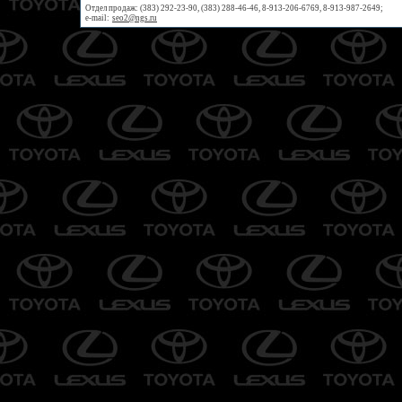
Отдел продаж: (383) 292-23-90, (383) 288-46-46, 8-913-206-6769, 8-913-987-2649;
e-mail:
seo2@ngs.ru