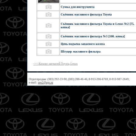
Сумка для инструмента
Съёмник масляного фильтра Toyota
Съёмник масляного фильтра Toyota и Lexus №2 [75,
кепка]
Съёмник масляного фильтра №3 [100. кепка]
Цепь подъема запасного колеса
Штуцер масляного фильтра
<<< Каталог запчастей Toyota, Lexus
Отдел продаж: (383) 292-23-90, (383) 288-46-46, 8-913-206-6769, 8-913-987-2649;
e-mail:
seo2@ngs.ru