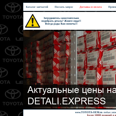
Каталог запчастей
Послать запрос
Доставка и оплата
Преим
Затрудняетесь самостоятельно
подобрать деталь? Жмите сюда!!!
Всегда рады Вам помочь!!!
www.TOYOTA-OEM.ru
любые запас
Более 10000 позиций в 