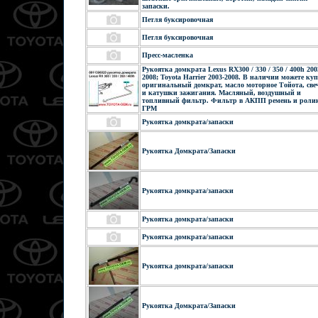
запаски.
Петля буксировочная
Петля буксировочная
Пресс-масленка
Рукоятка домкрата Lexus RX300 / 330 / 350 / 400h 200
2008; Toyota Harrier 2003-2008. В наличии можете ку
оригинальный домкрат, масло моторное Тойота, све
и катушки зажигания. Масляный, воздушный и
топливный фильтр. Фильтр в АКПП ремень и роли
ГРМ
Рукоятка домкрата/запаски
Рукоятка Домкрата/Запаски
Рукоятка домкрата/запаски
Рукоятка домкрата/запаски
Рукоятка домкрата/запаски
Рукоятка домкрата/запаски
Рукоятка Домкрата/Запаски