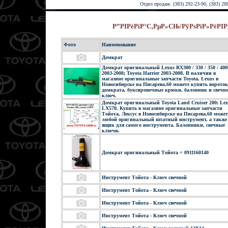
Отдел продаж: (383) 292-23-90, (383) 28
Р”РІРёРіР°С‚РµР»СЊ/РўРѕРїР»РёРІР
Фото
Наименование
Домкрат
Домкрат оригинальный Lexus RX300 / 330 / 350 / 40
2003-2008; Toyota Harrier 2003-2008. В наличии в
магазине оригинальные запчасти Toyota, Lexus в
Новосибирске на Писарева,60 можете купить вороток
домкрата, буксировочные крюки, балонник и свечн
ключ.
Домкрат оригинальный Toyota Land Cruiser 200; Lex
LX570. Купить в магазине оригинальные запчасти
Тойота, Лексус в Новосибирске на Писарева,60 может
любой оригинальный штатный инструмент, а также
ящик для самого инструмента. Балонники, свечные
ключи.
Домкрат оригинальный Тойота = 0911160140
Инструмент Тойота - Ключ свечной
Инструмент Тойота - Ключ свечной
Инструмент Тойота - Ключ свечной
Инструмент Тойота - Ключ свечной